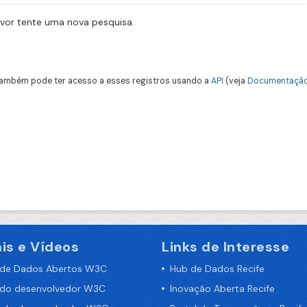
avor tente uma nova pesquisa.
ambém pode ter acesso a esses registros usando a
API
(veja
Documentação
is e Vídeos
Links de Interesse
 de Dados Abertos W3C
Hub de Dados Recife
 do desenvolvedor W3C
Inovação Aberta Recife