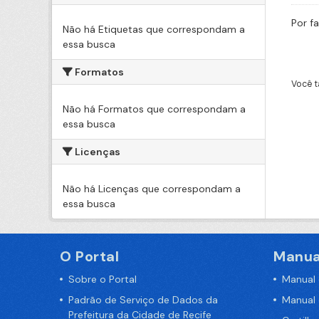
Por f
Não há Etiquetas que correspondam a
essa busca
Formatos
Você t
Não há Formatos que correspondam a
essa busca
Licenças
Não há Licenças que correspondam a
essa busca
O Portal
Manua
Sobre o Portal
Manual
Padrão de Serviço de Dados da
Manual
Prefeitura da Cidade de Recife