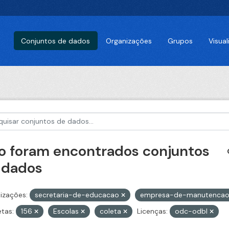
Conjuntos de dados
Organizações
Grupos
Visua
o foram encontrados conjuntos
 dados
izações:
secretaria-de-educacao
empresa-de-manutencao
etas:
156
Escolas
coleta
Licenças:
odc-odbl