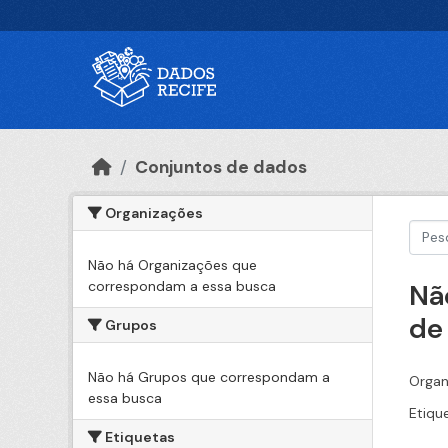
Ir para o conteúdo principal
Conjuntos de dados
Organizações
Não há Organizações que
correspondam a essa busca
Nã
de
Grupos
Não há Grupos que correspondam a
Organ
essa busca
Etiqu
Etiquetas