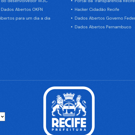
a do desenvolvedor W3C
Portal da Transparência Recife
e Dados Abertos OKFN
Hacker Cidadão Recife
bertos para um dia a dia
Dados Abertos Governo Feder
Dados Abertos Pernambuco