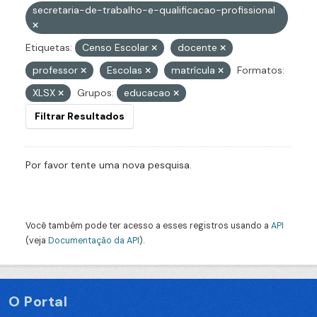
secretaria-de-trabalho-e-qualificacao-profissional
Etiquetas:
Censo Escolar
docente
professor
Escolas
matrícula
Formatos:
XLSX
Grupos:
educacao
Filtrar Resultados
Por favor tente uma nova pesquisa.
Você também pode ter acesso a esses registros usando a
API
(veja
Documentação da API
).
O Portal