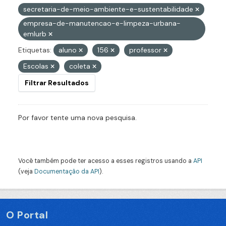
secretaria-de-meio-ambiente-e-sustentabilidade
empresa-de-manutencao-e-limpeza-urbana-
emlurb
Etiquetas:
aluno
156
professor
Escolas
coleta
Filtrar Resultados
Por favor tente uma nova pesquisa.
Você também pode ter acesso a esses registros usando a
API
(veja
Documentação da API
).
O Portal