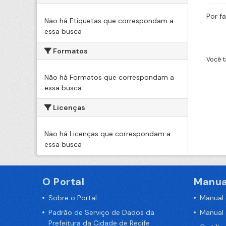
Por f
Não há Etiquetas que correspondam a
essa busca
Formatos
Você t
Não há Formatos que correspondam a
essa busca
Licenças
Não há Licenças que correspondam a
essa busca
O Portal
Manua
Sobre o Portal
Manual
Padrão de Serviço de Dados da
Manual
Prefeitura da Cidade de Recife