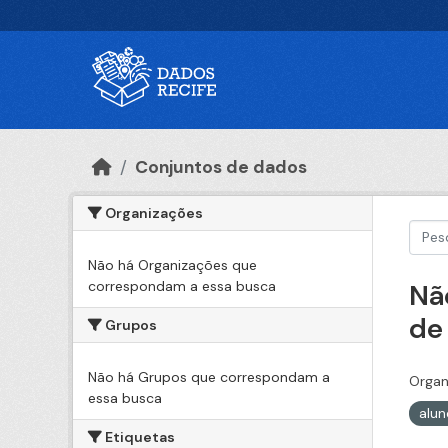
Ir para o conteúdo principal
Conjuntos de dados
Organizações
Não há Organizações que
correspondam a essa busca
Nã
de
Grupos
Não há Grupos que correspondam a
Organ
essa busca
alu
Etiquetas