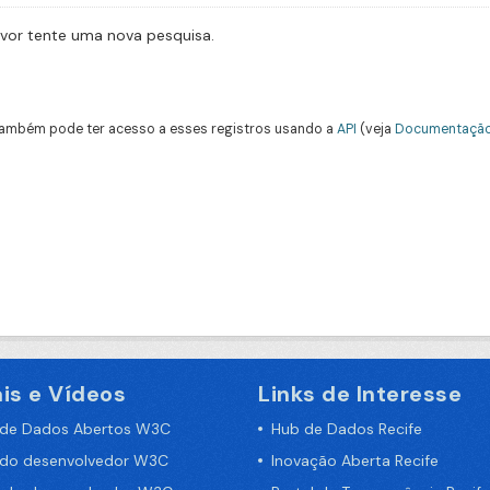
avor tente uma nova pesquisa.
ambém pode ter acesso a esses registros usando a
API
(veja
Documentação
is e Vídeos
Links de Interesse
 de Dados Abertos W3C
Hub de Dados Recife
 do desenvolvedor W3C
Inovação Aberta Recife