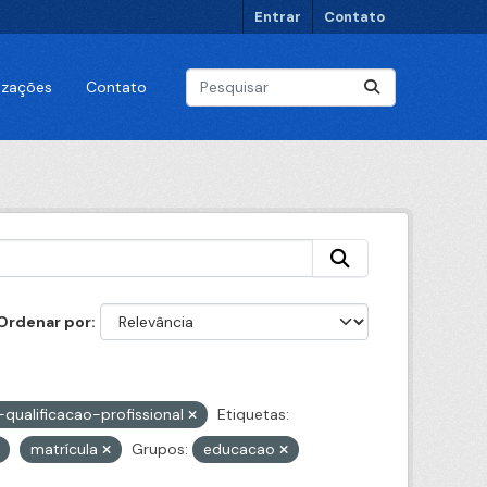
Entrar
Contato
lizações
Contato
Ordenar por
qualificacao-profissional
Etiquetas:
matrícula
Grupos:
educacao