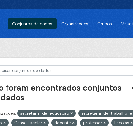
Conjuntos de dados
Organizações
Grupos
Visua
o foram encontrados conjuntos
 dados
izações:
secretaria-de-educacao
secretaria-de-trabalho-e-
no
Censo Escolar
docente
professor
Escolas