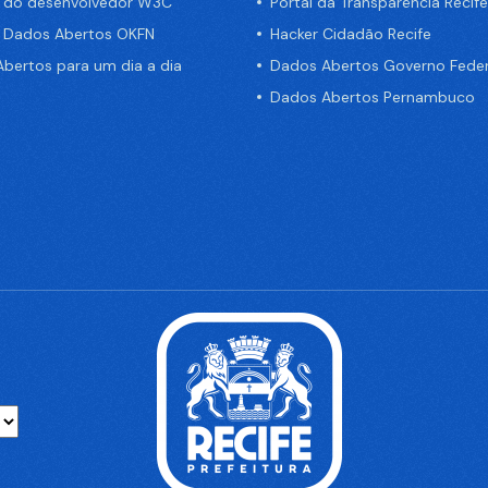
a do desenvolvedor W3C
Portal da Transparência Recife
e Dados Abertos OKFN
Hacker Cidadão Recife
bertos para um dia a dia
Dados Abertos Governo Feder
Dados Abertos Pernambuco