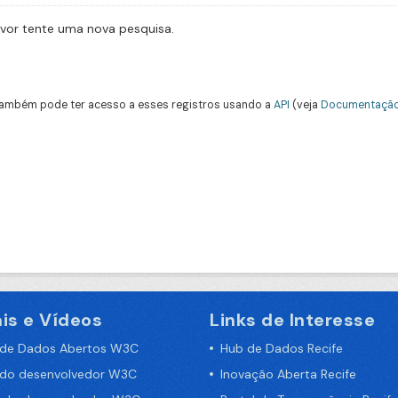
avor tente uma nova pesquisa.
ambém pode ter acesso a esses registros usando a
API
(veja
Documentação
is e Vídeos
Links de Interesse
 de Dados Abertos W3C
Hub de Dados Recife
 do desenvolvedor W3C
Inovação Aberta Recife