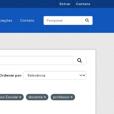
Entrar
Contato
lizações
Contato
Ordenar por
so Escolar
docente
professor