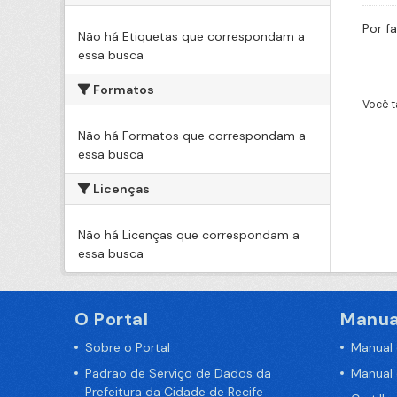
Por f
Não há Etiquetas que correspondam a
essa busca
Formatos
Você t
Não há Formatos que correspondam a
essa busca
Licenças
Não há Licenças que correspondam a
essa busca
O Portal
Manua
Sobre o Portal
Manual
Padrão de Serviço de Dados da
Manual
Prefeitura da Cidade de Recife