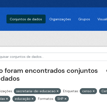
Conjuntos de dados
Organizações
Grupos
Visua
o foram encontrados conjuntos
 dados
izações:
secretaria-de-educacao
Etiquetas:
censo
Cen
olas
educação
Formatos:
SHP