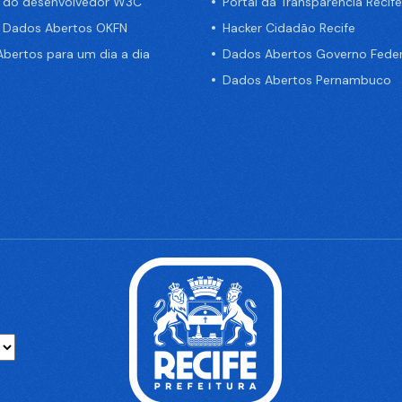
a do desenvolvedor W3C
Portal da Transparência Recife
e Dados Abertos OKFN
Hacker Cidadão Recife
bertos para um dia a dia
Dados Abertos Governo Feder
Dados Abertos Pernambuco