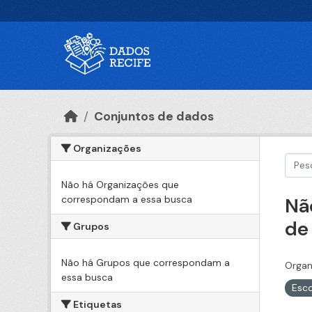
Ir para o conteúdo principal
Conjuntos de dados
Organizações
Não há Organizações que
correspondam a essa busca
Nã
de
Grupos
Não há Grupos que correspondam a
Organ
essa busca
Esc
Etiquetas