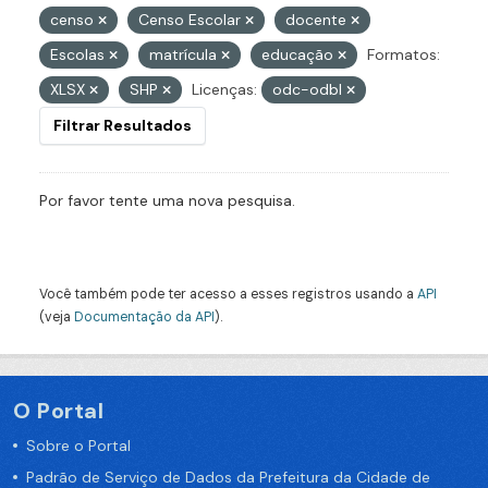
censo
Censo Escolar
docente
Escolas
matrícula
educação
Formatos:
XLSX
SHP
Licenças:
odc-odbl
Filtrar Resultados
Por favor tente uma nova pesquisa.
Você também pode ter acesso a esses registros usando a
API
(veja
Documentação da API
).
O Portal
Sobre o Portal
Padrão de Serviço de Dados da Prefeitura da Cidade de