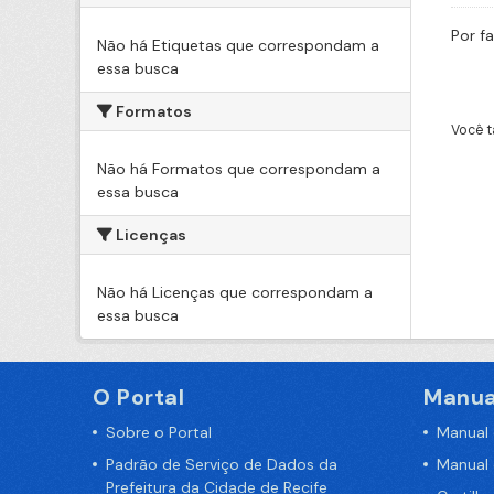
Por f
Não há Etiquetas que correspondam a
essa busca
Formatos
Você t
Não há Formatos que correspondam a
essa busca
Licenças
Não há Licenças que correspondam a
essa busca
O Portal
Manua
Sobre o Portal
Manual
Padrão de Serviço de Dados da
Manual
Prefeitura da Cidade de Recife