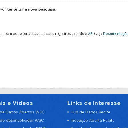
avor tente uma nova pesquisa.
ambém pode ter acesso a esses registros usando a
API
(veja
Documentação
is e Vídeos
Links de Interesse
 de Dados Abertos W3C
Hub de Dados Recife
 do desenvolvedor W3C
Inovação Aberta Recife