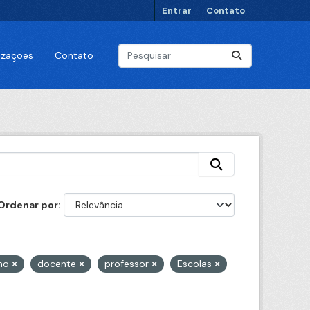
Entrar
Contato
lizações
Contato
Ordenar por
uno
docente
professor
Escolas