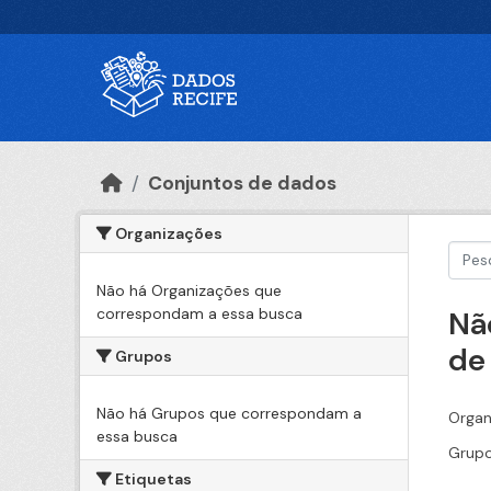
Ir para o conteúdo principal
Conjuntos de dados
Organizações
Não há Organizações que
correspondam a essa busca
Nã
de
Grupos
Não há Grupos que correspondam a
Organ
essa busca
Grupo
Etiquetas