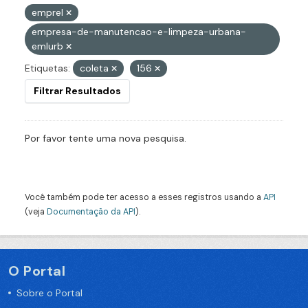
emprel
empresa-de-manutencao-e-limpeza-urbana-
emlurb
Etiquetas:
coleta
156
Filtrar Resultados
Por favor tente uma nova pesquisa.
Você também pode ter acesso a esses registros usando a
API
(veja
Documentação da API
).
O Portal
Sobre o Portal