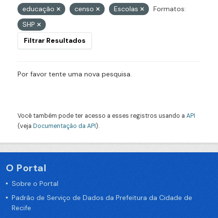
educação
censo
Escolas
Formatos:
SHP
Filtrar Resultados
Por favor tente uma nova pesquisa.
Você também pode ter acesso a esses registros usando a
API
(veja
Documentação da API
).
O Portal
Sobre o Portal
Padrão de Serviço de Dados da Prefeitura da Cidade de
Recife