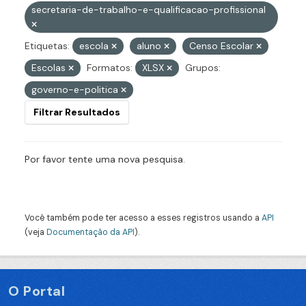
secretaria-de-trabalho-e-qualificacao-profissional
Etiquetas:
escola
aluno
Censo Escolar
Escolas
Formatos:
XLSX
Grupos:
governo-e-politica
Filtrar Resultados
Por favor tente uma nova pesquisa.
Você também pode ter acesso a esses registros usando a
API
(veja
Documentação da API
).
O Portal