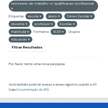
secretaria-de-trabalho-e-qualificacao-profissional
Etiquetas:
escola
aluno
Censo Escolar
docente
professor
Escolas
matrícula
Formatos:
XLSX
Grupos:
educacao
Filtrar Resultados
Por favor tente uma nova pesquisa.
Você também pode ter acesso a esses registros usando a
API
(veja
Documentação da API
).