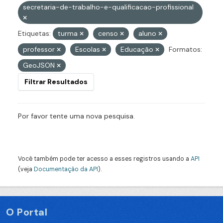
secretaria-de-trabalho-e-qualificacao-profissional
Etiquetas:
turma
censo
aluno
professor
Escolas
Educação
Formatos:
GeoJSON
Filtrar Resultados
Por favor tente uma nova pesquisa.
Você também pode ter acesso a esses registros usando a
API
(veja
Documentação da API
).
O Portal