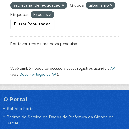
secretaria-de-educacao
Grupos:
urbanismo
Etiquetas:
Escolas
Filtrar Resultados
Por favor tente uma nova pesquisa.
Você também pode ter acesso a esses registros usando a
API
(veja
Documentação da API
).
O Portal
Sobre o Portal
Padrão de Serviço de Dados da Prefeitura da Cidade de
Recife