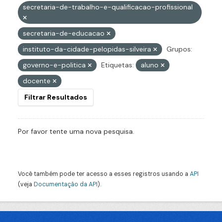
secretaria-de-trabalho-e-qualificacao-profissional
secretaria-de-educacao
instituto-da-cidade-pelopidas-silveira
Grupos:
governo-e-politica
Etiquetas:
aluno
docente
Filtrar Resultados
Por favor tente uma nova pesquisa.
Você também pode ter acesso a esses registros usando a
API
(veja
Documentação da API
).