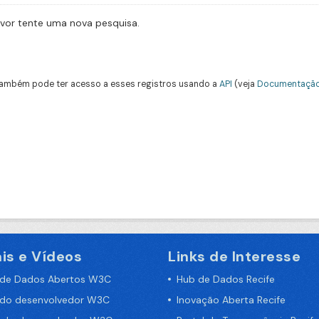
avor tente uma nova pesquisa.
ambém pode ter acesso a esses registros usando a
API
(veja
Documentação
is e Vídeos
Links de Interesse
 de Dados Abertos W3C
Hub de Dados Recife
 do desenvolvedor W3C
Inovação Aberta Recife