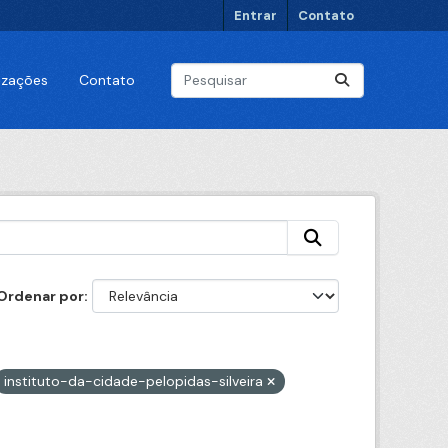
Entrar
Contato
lizações
Contato
Ordenar por
instituto-da-cidade-pelopidas-silveira