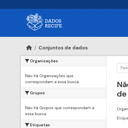
Ir para o conteúdo principal
Conjuntos de dados
Organizações
Não há Organizações que
correspondam a essa busca
Nã
de
Grupos
Não há Grupos que correspondam a
Organ
essa busca
Etiqu
Etiquetas