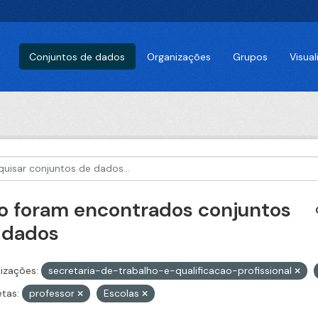
Conjuntos de dados
Organizações
Grupos
Visua
o foram encontrados conjuntos
 dados
izações:
secretaria-de-trabalho-e-qualificacao-profissional
etas:
professor
Escolas