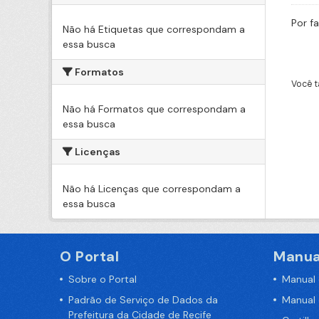
Por f
Não há Etiquetas que correspondam a
essa busca
Formatos
Você t
Não há Formatos que correspondam a
essa busca
Licenças
Não há Licenças que correspondam a
essa busca
O Portal
Manua
Sobre o Portal
Manual
Padrão de Serviço de Dados da
Manual
Prefeitura da Cidade de Recife