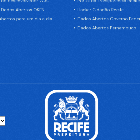
a do desenvolvedor W3C
Portal da Transparência Recife
e Dados Abertos OKFN
Hacker Cidadão Recife
bertos para um dia a dia
Dados Abertos Governo Feder
Dados Abertos Pernambuco