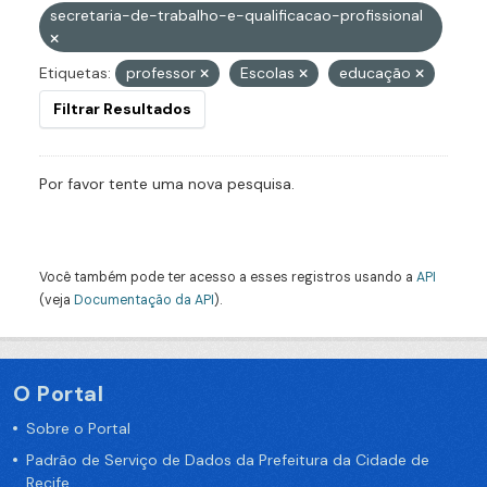
secretaria-de-trabalho-e-qualificacao-profissional
Etiquetas:
professor
Escolas
educação
Filtrar Resultados
Por favor tente uma nova pesquisa.
Você também pode ter acesso a esses registros usando a
API
(veja
Documentação da API
).
O Portal
Sobre o Portal
Padrão de Serviço de Dados da Prefeitura da Cidade de
Recife