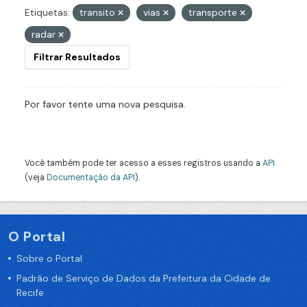
Etiquetas:
transito
vias
transporte
radar
Filtrar Resultados
Por favor tente uma nova pesquisa.
Você também pode ter acesso a esses registros usando a
API
(veja
Documentação da API
).
O Portal
Sobre o Portal
Padrão de Serviço de Dados da Prefeitura da Cidade de
Recife