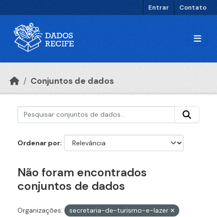
Ir para o conteúdo principal
Entrar
Contato
Conjuntos de dados
Ordenar por
Não foram encontrados
conjuntos de dados
Organizações:
secretaria-de-turismo-e-lazer