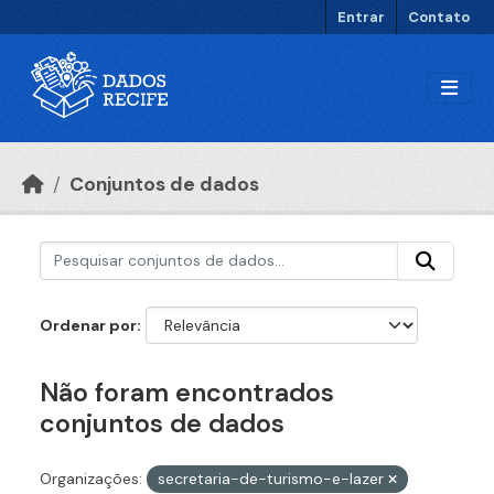
Ir para o conteúdo principal
Entrar
Contato
Conjuntos de dados
Ordenar por
Não foram encontrados
conjuntos de dados
Organizações:
secretaria-de-turismo-e-lazer