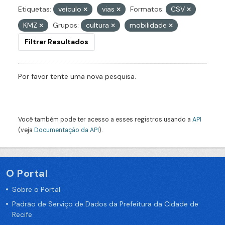
Etiquetas:
veículo
vias
Formatos:
CSV
KMZ
Grupos:
cultura
mobilidade
Filtrar Resultados
Por favor tente uma nova pesquisa.
Você também pode ter acesso a esses registros usando a
API
(veja
Documentação da API
).
O Portal
Sobre o Portal
Padrão de Serviço de Dados da Prefeitura da Cidade de
Recife