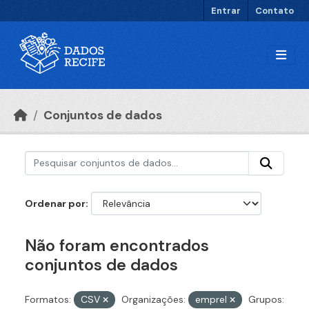
Ir para o conteúdo principal
Entrar
Contato
Conjuntos de dados
Ordenar por
Não foram encontrados
conjuntos de dados
Formatos:
CSV
Organizações:
emprel
Grupos: