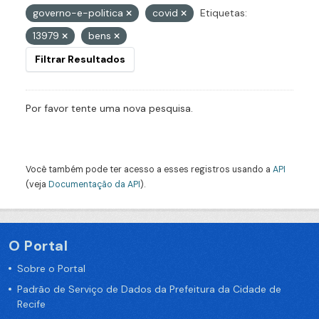
governo-e-politica
covid
Etiquetas:
13979
bens
Filtrar Resultados
Por favor tente uma nova pesquisa.
Você também pode ter acesso a esses registros usando a
API
(veja
Documentação da API
).
O Portal
Sobre o Portal
Padrão de Serviço de Dados da Prefeitura da Cidade de
Recife