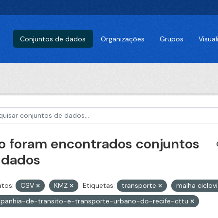
Conjuntos de dados
Organizações
Grupos
Visua
o foram encontrados conjuntos
 dados
tos:
CSV
KMZ
Etiquetas:
transporte
malha ciclovi
panhia-de-transito-e-transporte-urbano-do-recife-cttu