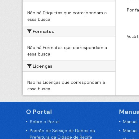
Por f
Não há Etiquetas que correspondam a
essa busca
Formatos
Você t
Não há Formatos que correspondam a
essa busca
Licenças
Não há Licenças que correspondam a
essa busca
O Portal
Manua
Sobre o Portal
Manual
Padrão de Serviço de Dados da
Manual
Prefeitura da Cidade de Recife