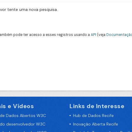
avor tente uma nova pesquisa.
ambém pode ter acesso a esses registros usando a
API
(veja
Documentação
is e Vídeos
Links de Interesse
 de Dados Abertos W3C
Hub de Dados Recife
 do desenvolvedor W3C
Inovação Aberta Recife