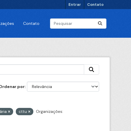
Entrar
Contato
lizações
Contato
Ordenar por
ária
cttu
Organizações: