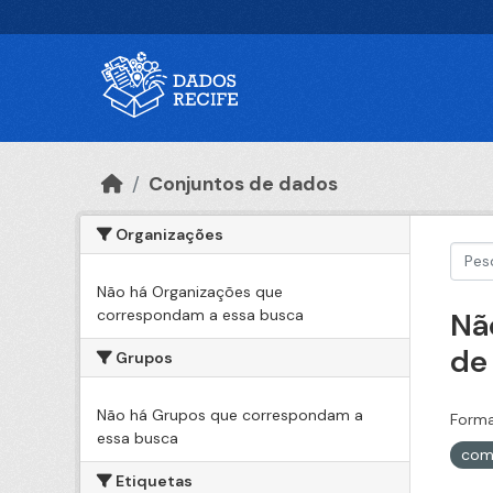
Ir para o conteúdo principal
Conjuntos de dados
Organizações
Não há Organizações que
correspondam a essa busca
Nã
de
Grupos
Não há Grupos que correspondam a
Forma
essa busca
com
Etiquetas