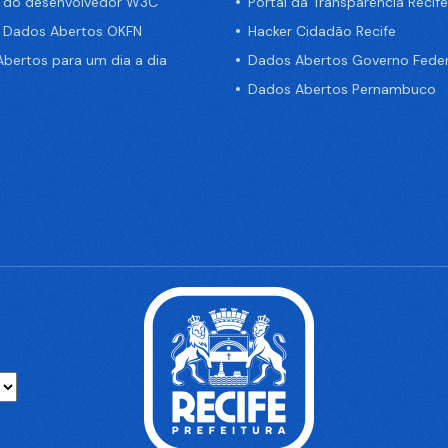
a do desenvolvedor W3C
Portal da Transparência Recife
e Dados Abertos OKFN
Hacker Cidadão Recife
bertos para um dia a dia
Dados Abertos Governo Feder
Dados Abertos Pernambuco