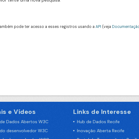
avor tente uma nova pesquisa.
ambém pode ter acesso a esses registros usando a
API
(veja
Documentação
is e Vídeos
Links de Interesse
 de Dados Abertos W3C
Hub de Dados Recife
 do desenvolvedor W3C
Inovação Aberta Recife