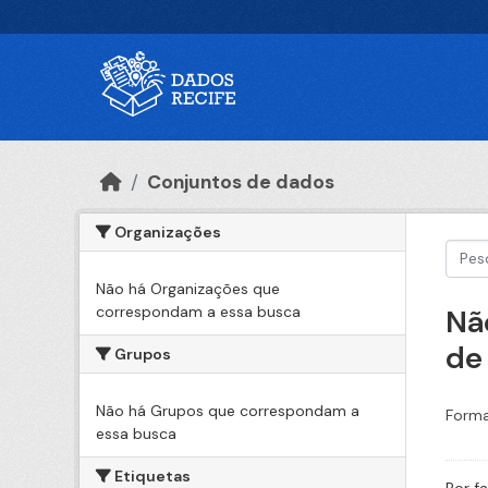
Ir para o conteúdo principal
Conjuntos de dados
Organizações
Não há Organizações que
correspondam a essa busca
Nã
de
Grupos
Não há Grupos que correspondam a
Forma
essa busca
Etiquetas