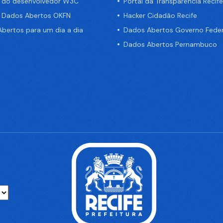
a do desenvolvedor W3C
Portal da Transparência Recife
e Dados Abertos OKFN
Hacker Cidadão Recife
bertos para um dia a dia
Dados Abertos Governo Feder
Dados Abertos Pernambuco