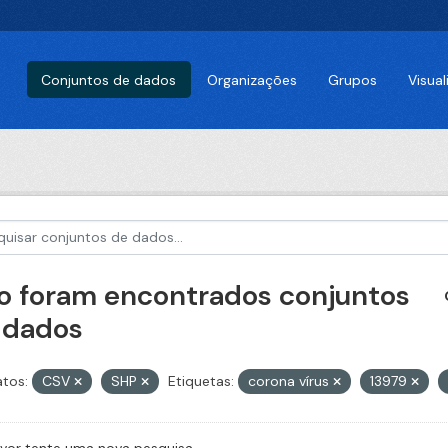
Conjuntos de dados
Organizações
Grupos
Visua
o foram encontrados conjuntos
 dados
tos:
CSV
SHP
Etiquetas:
corona vírus
13979