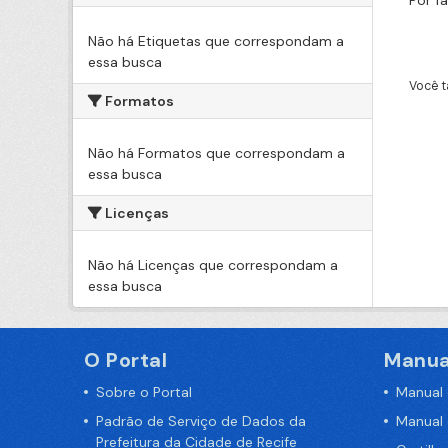
Por f
Não há Etiquetas que correspondam a
essa busca
Você t
Formatos
Não há Formatos que correspondam a
essa busca
Licenças
Não há Licenças que correspondam a
essa busca
O Portal
Manua
Sobre o Portal
Manual
Padrão de Serviço de Dados da
Manual
Prefeitura da Cidade de Recife