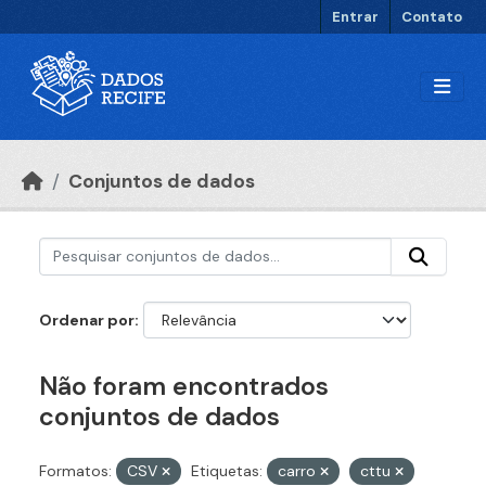
Ir para o conteúdo principal
Entrar
Contato
Conjuntos de dados
Ordenar por
Não foram encontrados
conjuntos de dados
Formatos:
CSV
Etiquetas:
carro
cttu