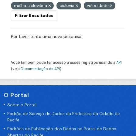
malha cicloviária
ciclovia
velocidade
Filtrar Resultados
Por favor tente uma nova pesquisa.
Você também pode ter acesso a esses registros usando a
API
(veja
Documentação da API
).
O Portal
Sobre o Portal
Padrão de Serviço de Dados da Prefeitura da Cidade de
Recife
Padrões de Publicação dos Dados no Portal de Dados
Abertos do Recife