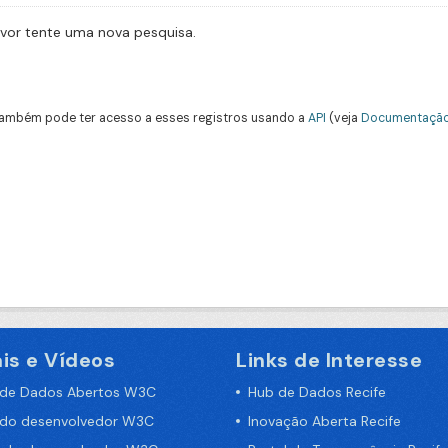
avor tente uma nova pesquisa.
ambém pode ter acesso a esses registros usando a
API
(veja
Documentação
is e Vídeos
Links de Interesse
 de Dados Abertos W3C
Hub de Dados Recife
 do desenvolvedor W3C
Inovação Aberta Recife