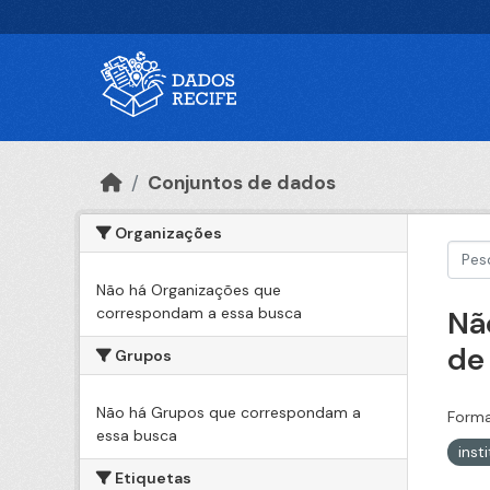
Ir para o conteúdo principal
Conjuntos de dados
Organizações
Não há Organizações que
correspondam a essa busca
Nã
de
Grupos
Não há Grupos que correspondam a
Forma
essa busca
inst
Etiquetas