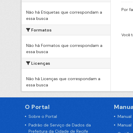
Por f
Não há Etiquetas que correspondam a
essa busca
Formatos
Você t
Não há Formatos que correspondam a
essa busca
Licenças
Não há Licenças que correspondam a
essa busca
O Portal
Manua
Sobre o Portal
Manual
Padrão de Serviço de Dados da
Manual
Prefeitura da Cidade de Recife