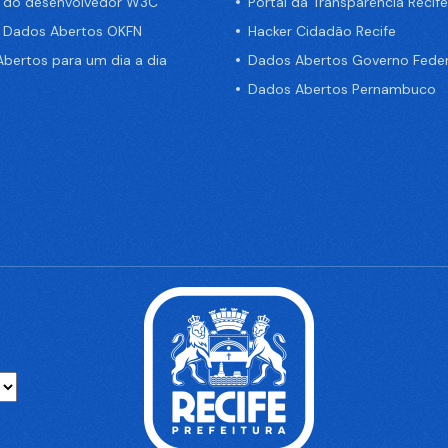
a do desenvolvedor W3C
Portal da Transparência Recife
e Dados Abertos OKFN
Hacker Cidadão Recife
bertos para um dia a dia
Dados Abertos Governo Feder
Dados Abertos Pernambuco