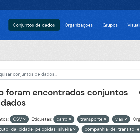
Conjuntos de dados
Organizações
Grupos
Visua
o foram encontrados conjuntos
 dados
tos:
CSV
Etiquetas:
carro
transporte
vias
Org
ituto-da-cidade-pelopidas-silveira
companhia-de-transito-e