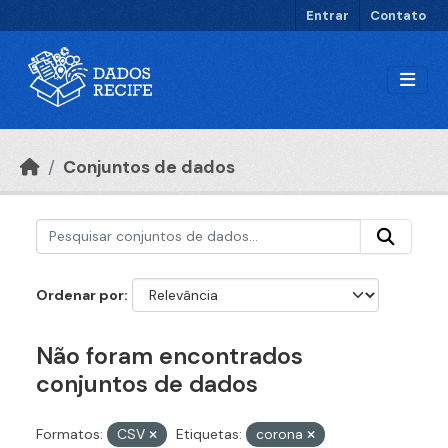
Ir para o conteúdo principal
Entrar
Contato
Conjuntos de dados
Ordenar por
Não foram encontrados
conjuntos de dados
Formatos:
CSV
Etiquetas:
corona