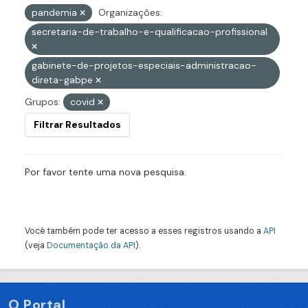
pandemia
Organizações:
secretaria-de-trabalho-e-qualificacao-profissional
gabinete-de-projetos-especiais-administracao-
direta-gabpe
Grupos:
covid
Filtrar Resultados
Por favor tente uma nova pesquisa.
Você também pode ter acesso a esses registros usando a
API
(veja
Documentação da API
).
O Portal