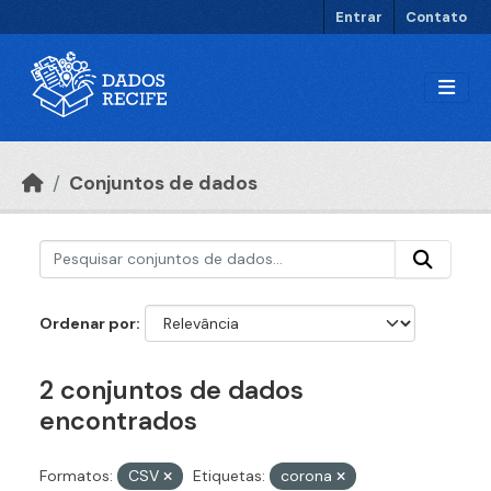
Ir para o conteúdo principal
Entrar
Contato
Conjuntos de dados
Ordenar por
2 conjuntos de dados
encontrados
Formatos:
CSV
Etiquetas:
corona