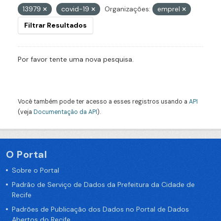
13979
covid-19
Organizações:
emprel
Filtrar Resultados
Por favor tente uma nova pesquisa.
Você também pode ter acesso a esses registros usando a
API
(veja
Documentação da API
).
O Portal
Sobre o Portal
Padrão de Serviço de Dados da Prefeitura da Cidade de
Recife
Padrões de Publicação dos Dados no Portal de Dados
Abertos do Recife