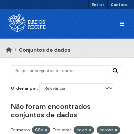
Ir para o conteúdo principal
Entrar
Contato
Conjuntos de dados
Ordenar por
Não foram encontrados
conjuntos de dados
Formatos:
CSV
Etiquetas:
covid
corona