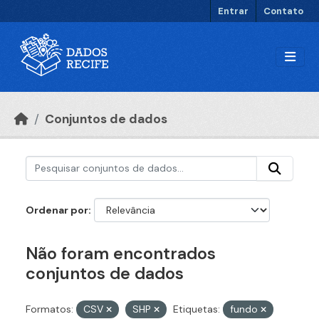
Ir para o conteúdo principal
Entrar
Contato
Conjuntos de dados
Ordenar por
Não foram encontrados
conjuntos de dados
Formatos:
CSV
SHP
Etiquetas:
fundo