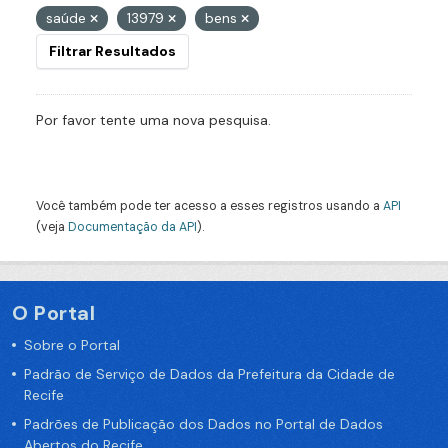
saúde
13979
bens
Filtrar Resultados
Por favor tente uma nova pesquisa.
Você também pode ter acesso a esses registros usando a
API
(veja
Documentação da API
).
O Portal
Sobre o Portal
Padrão de Serviço de Dados da Prefeitura da Cidade de
Recife
Padrões de Publicação dos Dados no Portal de Dados
Abertos do Recife