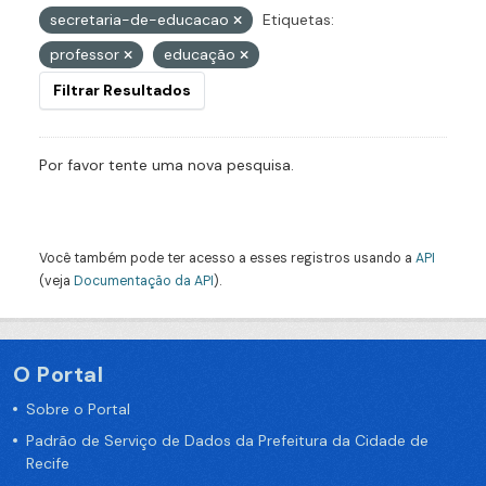
secretaria-de-educacao
Etiquetas:
professor
educação
Filtrar Resultados
Por favor tente uma nova pesquisa.
Você também pode ter acesso a esses registros usando a
API
(veja
Documentação da API
).
O Portal
Sobre o Portal
Padrão de Serviço de Dados da Prefeitura da Cidade de
Recife