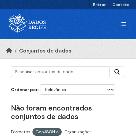
Ir para o conteúdo principal
Entrar
Contato
Conjuntos de dados
Ordenar por
Não foram encontrados
conjuntos de dados
Formatos:
GeoJSON
Organizações: