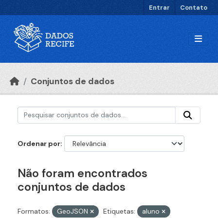
Ir para o conteúdo principal
Entrar
Contato
Conjuntos de dados
Ordenar por
Não foram encontrados
conjuntos de dados
Formatos:
GeoJSON
Etiquetas:
aluno