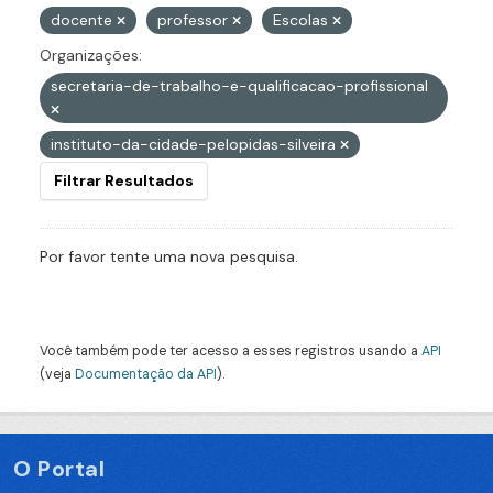
docente
professor
Escolas
Organizações:
secretaria-de-trabalho-e-qualificacao-profissional
instituto-da-cidade-pelopidas-silveira
Filtrar Resultados
Por favor tente uma nova pesquisa.
Você também pode ter acesso a esses registros usando a
API
(veja
Documentação da API
).
O Portal