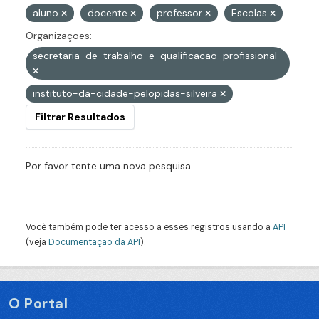
aluno
docente
professor
Escolas
Organizações:
secretaria-de-trabalho-e-qualificacao-profissional
instituto-da-cidade-pelopidas-silveira
Filtrar Resultados
Por favor tente uma nova pesquisa.
Você também pode ter acesso a esses registros usando a
API
(veja
Documentação da API
).
O Portal