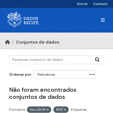
Ir para o conteúdo principal
Entrar
Contato
Conjuntos de dados
Ordenar por
Não foram encontrados
conjuntos de dados
Formatos:
GeoJSON
KMZ
Etiquetas: