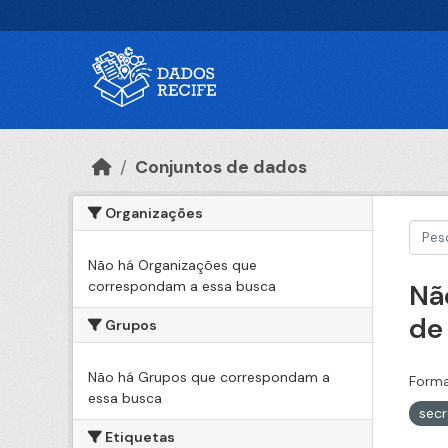
Ir para o conteúdo principal
Conjuntos de dados
Organizações
Não há Organizações que
correspondam a essa busca
Nã
de
Grupos
Não há Grupos que correspondam a
Forma
essa busca
secr
Etiquetas