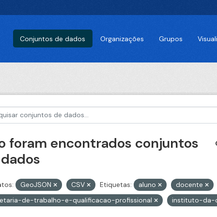
Conjuntos de dados
Organizações
Grupos
Visua
o foram encontrados conjuntos
 dados
tos:
GeoJSON
CSV
Etiquetas:
aluno
docente
etaria-de-trabalho-e-qualificacao-profissional
instituto-da-