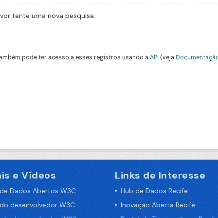
avor tente uma nova pesquisa.
ambém pode ter acesso a esses registros usando a
API
(veja
Documentação
is e Vídeos
Links de Interesse
 de Dados Abertos W3C
Hub de Dados Recife
 do desenvolvedor W3C
Inovação Aberta Recife