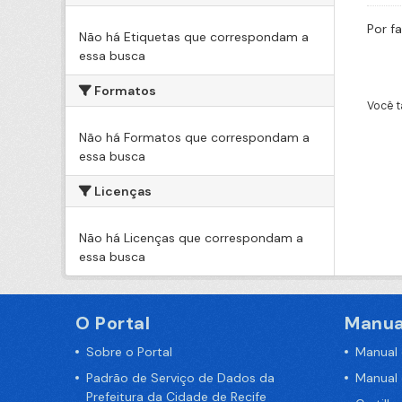
Por f
Não há Etiquetas que correspondam a
essa busca
Formatos
Você t
Não há Formatos que correspondam a
essa busca
Licenças
Não há Licenças que correspondam a
essa busca
O Portal
Manua
Sobre o Portal
Manual
Padrão de Serviço de Dados da
Manual
Prefeitura da Cidade de Recife