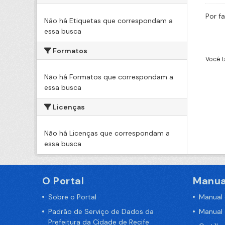
Por f
Não há Etiquetas que correspondam a
essa busca
Formatos
Você t
Não há Formatos que correspondam a
essa busca
Licenças
Não há Licenças que correspondam a
essa busca
O Portal
Manua
Sobre o Portal
Manual
Padrão de Serviço de Dados da
Manual
Prefeitura da Cidade de Recife