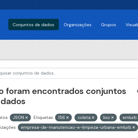
Conjuntos de dados
Organizações
Grupos
Visua
o foram encontrados conjuntos
 dados
tos:
JSON
Etiquetas:
156
coleta
lixo
emlurb
izações:
empresa-de-manutencao-e-limpeza-urbana-emlurb