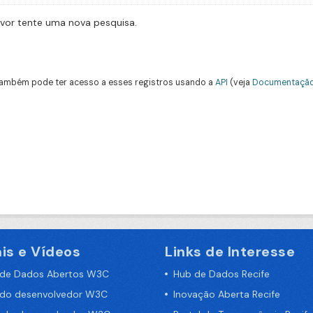
avor tente uma nova pesquisa.
ambém pode ter acesso a esses registros usando a
API
(veja
Documentação
is e Vídeos
Links de Interesse
 de Dados Abertos W3C
Hub de Dados Recife
 do desenvolvedor W3C
Inovação Aberta Recife