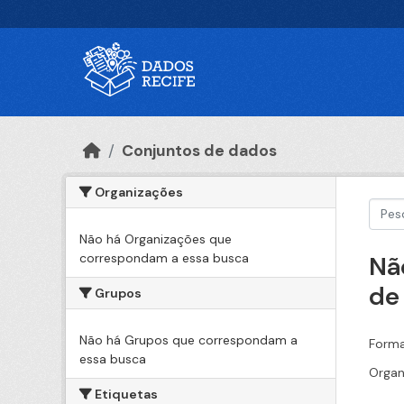
Ir para o conteúdo principal
Conjuntos de dados
Organizações
Não há Organizações que
correspondam a essa busca
Nã
de
Grupos
Não há Grupos que correspondam a
Forma
essa busca
Organ
Etiquetas