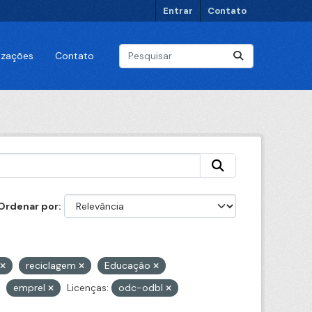
Entrar
Contato
lizações
Contato
Ordenar por
reciclagem
Educação
emprel
Licenças:
odc-odbl