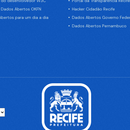
a do desenvolvedor W3C
Portal da Transparência Recife
e Dados Abertos OKFN
Hacker Cidadão Recife
bertos para um dia a dia
Dados Abertos Governo Feder
Dados Abertos Pernambuco