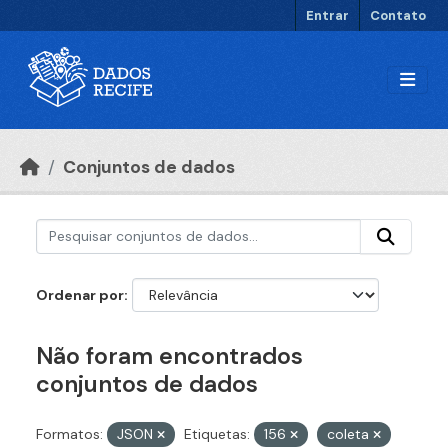
Ir para o conteúdo principal
Entrar
Contato
Conjuntos de dados
Ordenar por
Não foram encontrados
conjuntos de dados
Formatos:
JSON
Etiquetas:
156
coleta