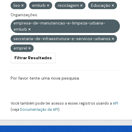
lixo
emlurb
reciclagem
Educação
Organizações:
empresa-de-manutencao-e-limpeza-urbana-
emlurb
secretaria-de-infraestrutura-e-servicos-urbanos
emprel
Filtrar Resultados
Por favor tente uma nova pesquisa.
Você também pode ter acesso a esses registros usando a
API
(veja
Documentação da API
).