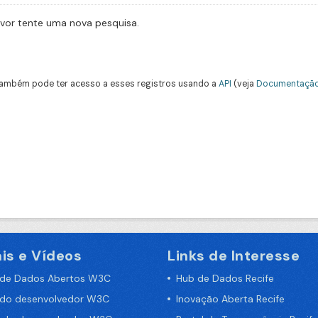
avor tente uma nova pesquisa.
ambém pode ter acesso a esses registros usando a
API
(veja
Documentação
is e Vídeos
Links de Interesse
 de Dados Abertos W3C
Hub de Dados Recife
 do desenvolvedor W3C
Inovação Aberta Recife