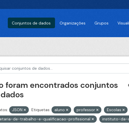
Conjuntos de dados
Organizações
Grupos
Visua
o foram encontrados conjuntos
 dados
tos:
JSON
Etiquetas:
aluno
professor
Escolas
etaria-de-trabalho-e-qualificacao-profissional
instituto-da-