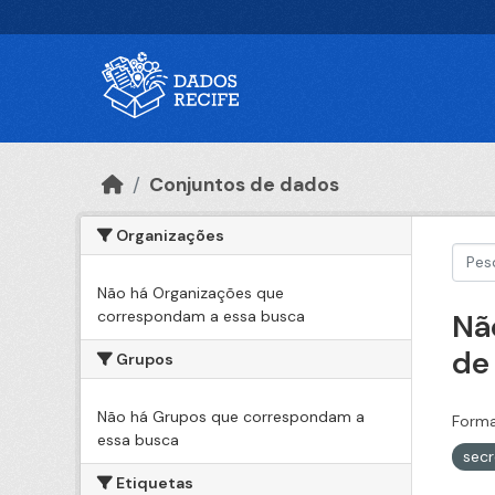
Ir para o conteúdo principal
Conjuntos de dados
Organizações
Não há Organizações que
correspondam a essa busca
Nã
de
Grupos
Não há Grupos que correspondam a
Forma
essa busca
secr
Etiquetas