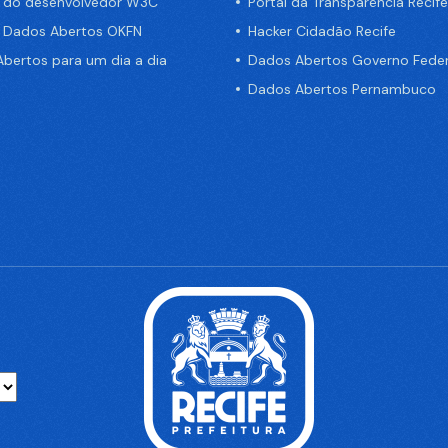
a do desenvolvedor W3C
Portal da Transparência Recife
e Dados Abertos OKFN
Hacker Cidadão Recife
bertos para um dia a dia
Dados Abertos Governo Feder
Dados Abertos Pernambuco