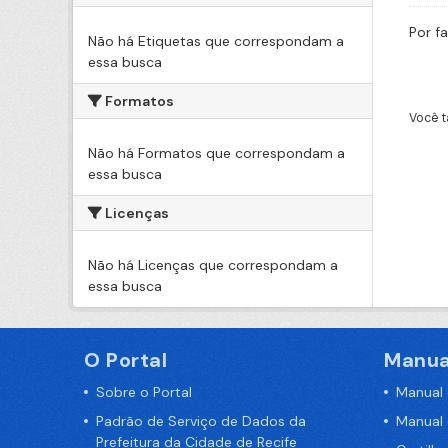
Por f
Não há Etiquetas que correspondam a
essa busca
Formatos
Você t
Não há Formatos que correspondam a
essa busca
Licenças
Não há Licenças que correspondam a
essa busca
O Portal
Manua
Sobre o Portal
Manual
Padrão de Serviço de Dados da
Manual
Prefeitura da Cidade de Recife