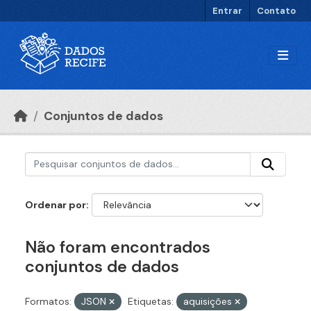
Ir para o conteúdo principal
Entrar
Contato
Conjuntos de dados
Ordenar por
Não foram encontrados
conjuntos de dados
Formatos:
JSON
Etiquetas:
aquisições