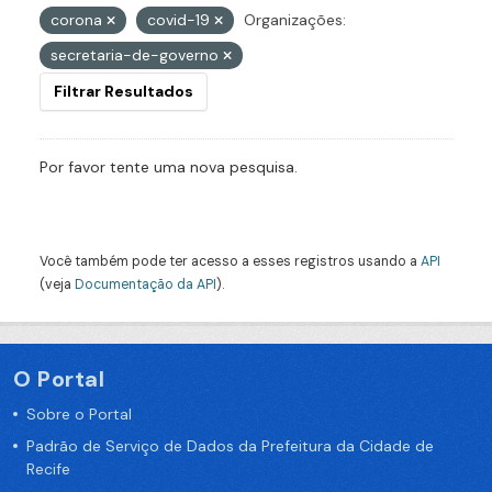
corona
covid-19
Organizações:
secretaria-de-governo
Filtrar Resultados
Por favor tente uma nova pesquisa.
Você também pode ter acesso a esses registros usando a
API
(veja
Documentação da API
).
O Portal
Sobre o Portal
Padrão de Serviço de Dados da Prefeitura da Cidade de
Recife