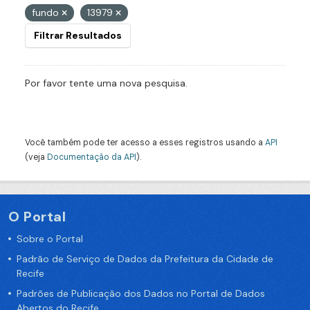
fundo
13979
Filtrar Resultados
Por favor tente uma nova pesquisa.
Você também pode ter acesso a esses registros usando a
API
(veja
Documentação da API
).
O Portal
Sobre o Portal
Padrão de Serviço de Dados da Prefeitura da Cidade de
Recife
Padrões de Publicação dos Dados no Portal de Dados
Abertos do Recife