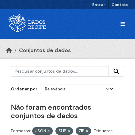
Ir para o conteúdo principal
Entrar
Contato
Conjuntos de dados
Ordenar por
Não foram encontrados
conjuntos de dados
Formatos:
JSON
SHP
ZIP
Etiquetas: