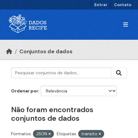
Ir para o conteúdo principal
Entrar
Contato
Conjuntos de dados
Ordenar por
Não foram encontrados
conjuntos de dados
Formatos:
JSON
Etiquetas:
transito