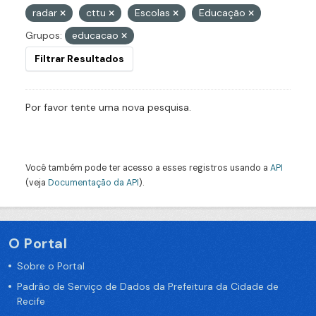
radar
cttu
Escolas
Educação
Grupos:
educacao
Filtrar Resultados
Por favor tente uma nova pesquisa.
Você também pode ter acesso a esses registros usando a
API
(veja
Documentação da API
).
O Portal
Sobre o Portal
Padrão de Serviço de Dados da Prefeitura da Cidade de
Recife