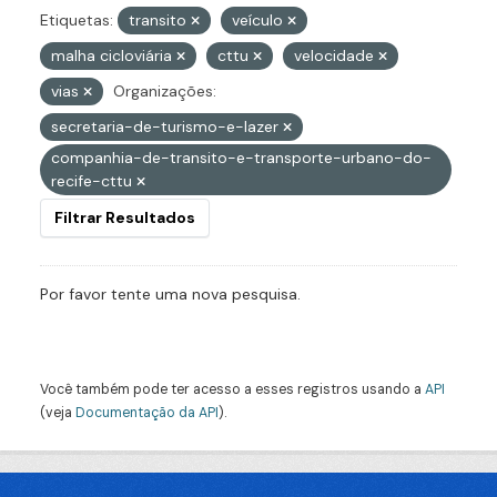
Etiquetas:
transito
veículo
malha cicloviária
cttu
velocidade
vias
Organizações:
secretaria-de-turismo-e-lazer
companhia-de-transito-e-transporte-urbano-do-
recife-cttu
Filtrar Resultados
Por favor tente uma nova pesquisa.
Você também pode ter acesso a esses registros usando a
API
(veja
Documentação da API
).