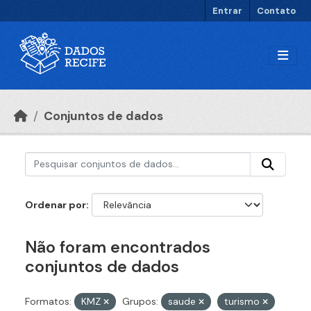
Ir para o conteúdo principal
Entrar
Contato
Conjuntos de dados
Ordenar por
Não foram encontrados
conjuntos de dados
Formatos:
KMZ
Grupos:
saude
turismo