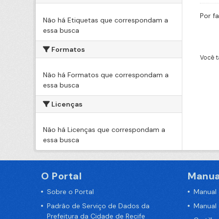
Por f
Não há Etiquetas que correspondam a
essa busca
Formatos
Você t
Não há Formatos que correspondam a
essa busca
Licenças
Não há Licenças que correspondam a
essa busca
O Portal
Manua
Sobre o Portal
Manual
Padrão de Serviço de Dados da
Manual
Prefeitura da Cidade de Recife