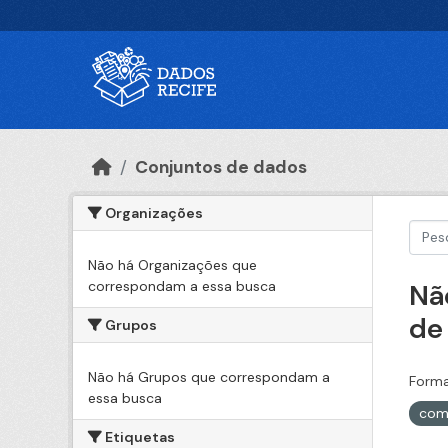
Ir para o conteúdo principal
Conjuntos de dados
Organizações
Não há Organizações que
correspondam a essa busca
Nã
de
Grupos
Não há Grupos que correspondam a
Forma
essa busca
com
Etiquetas