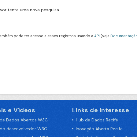
avor tente uma nova pesquisa.
ambém pode ter acesso a esses registros usando a
API
(veja
Documentação
is e Vídeos
Links de Interesse
 de Dados Abertos W3C
Hub de Dados Recife
 do desenvolvedor W3C
Inovação Aberta Recife