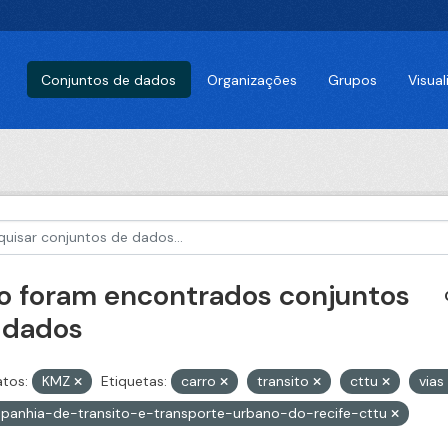
Conjuntos de dados
Organizações
Grupos
Visua
o foram encontrados conjuntos
 dados
tos:
KMZ
Etiquetas:
carro
transito
cttu
vias
panhia-de-transito-e-transporte-urbano-do-recife-cttu