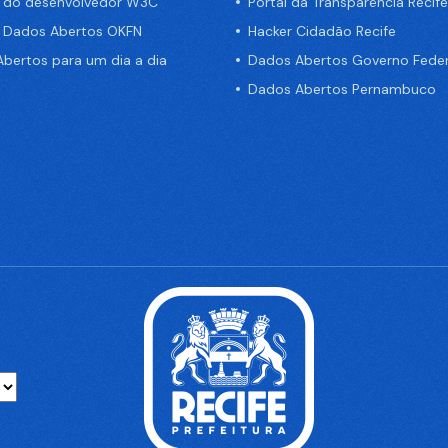
a do desenvolvedor W3C
Portal da Transparência Recife
e Dados Abertos OKFN
Hacker Cidadão Recife
bertos para um dia a dia
Dados Abertos Governo Feder
Dados Abertos Pernambuco