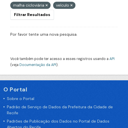
malha cicloviária
veículo
Filtrar Resultados
Por favor tente uma nova pesquisa.
Você também pode ter acesso a esses registros usando a
API
(veja
Documentação da API
).
O Portal
Sobre o Portal
Padrão de Serviço de Dados da Prefeitura da Cidade de
Recife
Padrões de Publicação dos Dados no Portal de Dados
Abertos do Recife