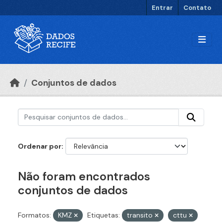
Ir para o conteúdo principal
Entrar
Contato
Conjuntos de dados
Ordenar por
Não foram encontrados
conjuntos de dados
Formatos:
KMZ
Etiquetas:
transito
cttu