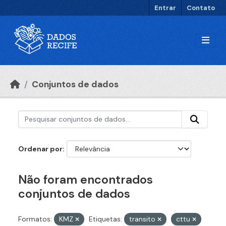
Ir para o conteúdo principal
Entrar
Contato
Conjuntos de dados
Ordenar por
Não foram encontrados
conjuntos de dados
Formatos:
KMZ
Etiquetas:
transito
cttu