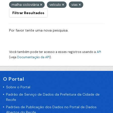
malha cicloviária
veículo
vias
Filtrar Resultados
Por favor tente uma nova pesquisa.
Você também pode ter acesso a esses registros usando a
API
(veja
Documentação da API
).
O Portal
Sobre o Portal
Padrão de Serviço de Dados da Prefeitura da Cidade de
Recife
Padrões de Publicação dos Dados no Portal de Dados
Abertos do Recife