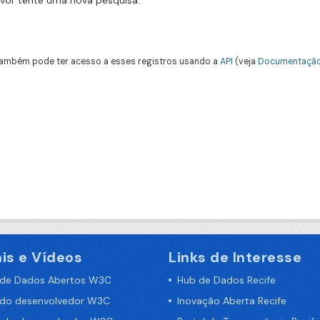
avor tente uma nova pesquisa.
ambém pode ter acesso a esses registros usando a
API
(veja
Documentação
is e Vídeos
Links de Interesse
 de Dados Abertos W3C
Hub de Dados Recife
 do desenvolvedor W3C
Inovação Aberta Recife