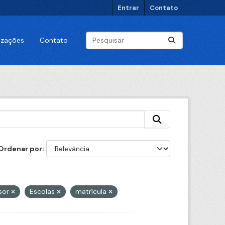
Entrar
Contato
lizações
Contato
Ordenar por
sor
Escolas
matrícula