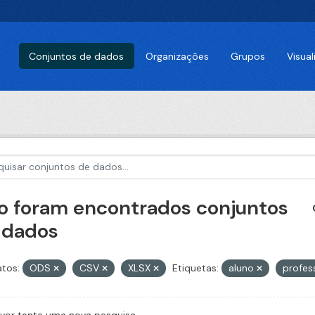
Conjuntos de dados
Organizações
Grupos
Visua
o foram encontrados conjuntos
 dados
tos:
ODS
CSV
XLSX
Etiquetas:
aluno
profes