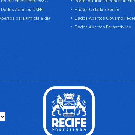
a do desenvolvedor W3C
Portal da Transparência Recife
e Dados Abertos OKFN
Hacker Cidadão Recife
bertos para um dia a dia
Dados Abertos Governo Feder
Dados Abertos Pernambuco