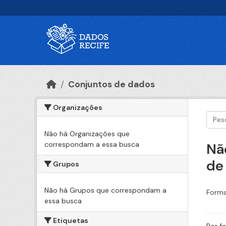
Ir para o conteúdo principal
Conjuntos de dados
Organizações
Não há Organizações que
correspondam a essa busca
Nã
de
Grupos
Não há Grupos que correspondam a
Forma
essa busca
Etiquetas