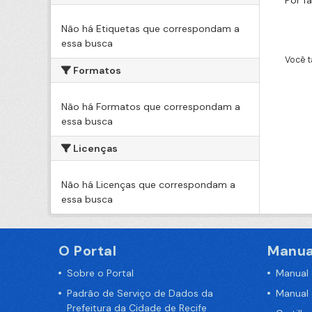
Por f
Não há Etiquetas que correspondam a
essa busca
Você t
Formatos
Não há Formatos que correspondam a
essa busca
Licenças
Não há Licenças que correspondam a
essa busca
O Portal
Manua
Sobre o Portal
Manual
Padrão de Serviço de Dados da
Manual
Prefeitura da Cidade de Recife