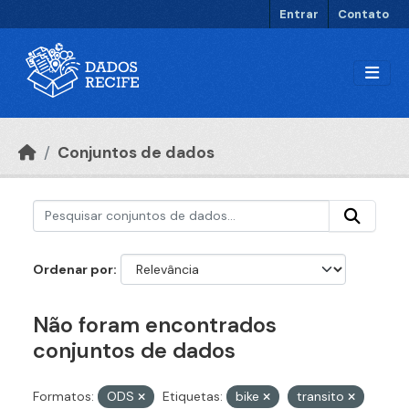
Ir para o conteúdo principal
Entrar
Contato
Conjuntos de dados
Ordenar por
Não foram encontrados
conjuntos de dados
Formatos:
ODS
Etiquetas:
bike
transito