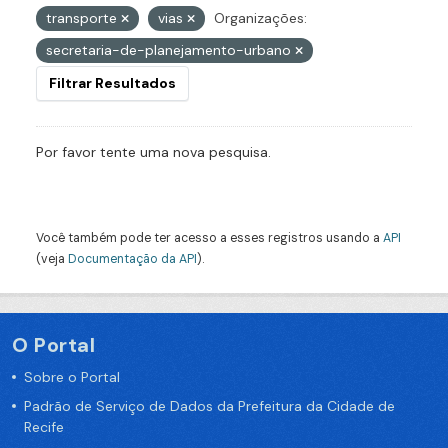
transporte
vias
Organizações:
secretaria-de-planejamento-urbano
Filtrar Resultados
Por favor tente uma nova pesquisa.
Você também pode ter acesso a esses registros usando a
API
(veja
Documentação da API
).
O Portal
Sobre o Portal
Padrão de Serviço de Dados da Prefeitura da Cidade de
Recife