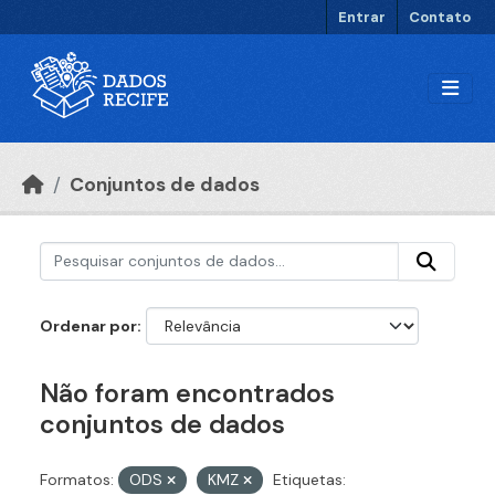
Ir para o conteúdo principal
Entrar
Contato
Conjuntos de dados
Ordenar por
Não foram encontrados
conjuntos de dados
Formatos:
ODS
KMZ
Etiquetas: