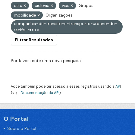
cttu
ciclovia
vias
Grupos:
mobilidade
Organizações:
companhia-de-transito-e-transporte-urbano-do-
recife-cttu
Filtrar Resultados
Por favor tente uma nova pesquisa.
Você também pode ter acesso a esses registros usando a
API
(veja
Documentação da API
).
O Portal
Sobre o Portal