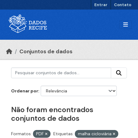
Ir para o conteúdo principal
Entrar
Contato
Conjuntos de dados
Ordenar por
Não foram encontrados
conjuntos de dados
Formatos:
PDF
Etiquetas:
malha cicloviária