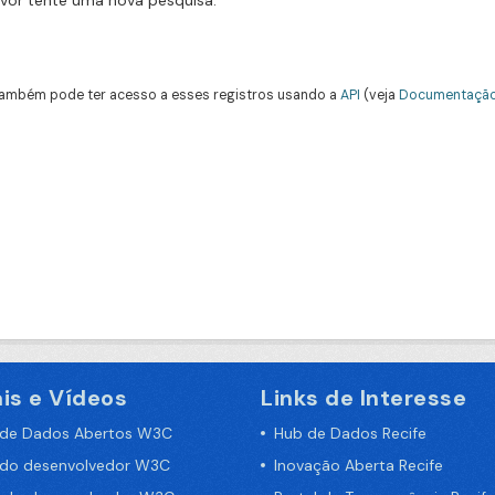
avor tente uma nova pesquisa.
ambém pode ter acesso a esses registros usando a
API
(veja
Documentação
is e Vídeos
Links de Interesse
 de Dados Abertos W3C
Hub de Dados Recife
 do desenvolvedor W3C
Inovação Aberta Recife