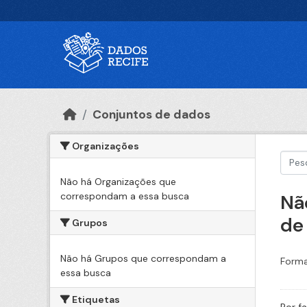
Ir para o conteúdo principal
Conjuntos de dados
Organizações
Não há Organizações que
correspondam a essa busca
Nã
de
Grupos
Não há Grupos que correspondam a
Forma
essa busca
Etiquetas