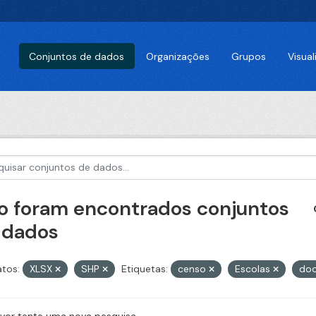
Conjuntos de dados
Organizações
Grupos
Visua
o foram encontrados conjuntos
 dados
tos:
XLSX
SHP
Etiquetas:
censo
Escolas
do