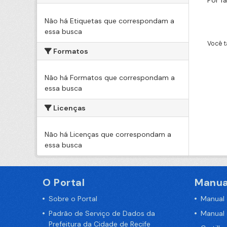
Por f
Não há Etiquetas que correspondam a
essa busca
Você t
Formatos
Não há Formatos que correspondam a
essa busca
Licenças
Não há Licenças que correspondam a
essa busca
O Portal
Manua
Sobre o Portal
Manual
Padrão de Serviço de Dados da
Manual
Prefeitura da Cidade de Recife