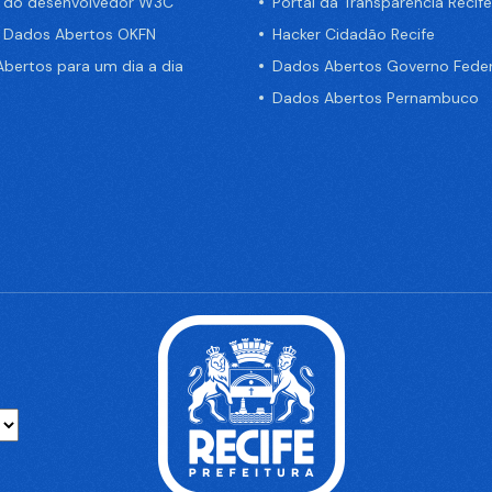
a do desenvolvedor W3C
Portal da Transparência Recife
e Dados Abertos OKFN
Hacker Cidadão Recife
bertos para um dia a dia
Dados Abertos Governo Feder
Dados Abertos Pernambuco