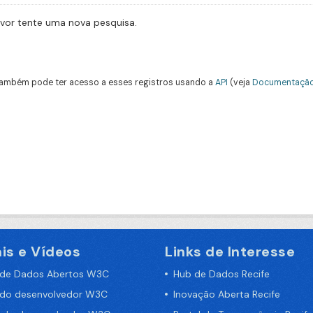
avor tente uma nova pesquisa.
ambém pode ter acesso a esses registros usando a
API
(veja
Documentação
is e Vídeos
Links de Interesse
 de Dados Abertos W3C
Hub de Dados Recife
 do desenvolvedor W3C
Inovação Aberta Recife