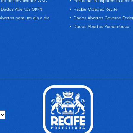
a do desenvolvedor W3C
Portal da Transparência Recife
e Dados Abertos OKFN
Hacker Cidadão Recife
bertos para um dia a dia
Dados Abertos Governo Feder
Dados Abertos Pernambuco