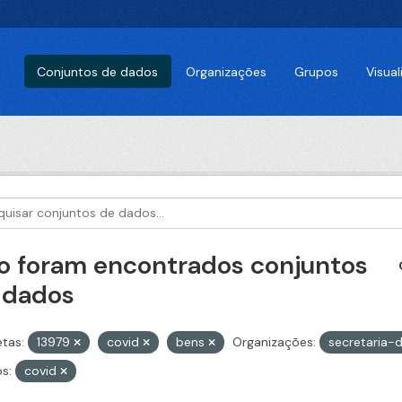
Conjuntos de dados
Organizações
Grupos
Visua
o foram encontrados conjuntos
 dados
etas:
13979
covid
bens
Organizações:
secretaria-
s:
covid