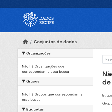
Ir para o conteúdo principal
Conjuntos de dados
Organizações
Não há Organizações que
correspondam a essa busca
Nã
de
Grupos
Não há Grupos que correspondam a
Etiqu
essa busca
Grupo
Etiquetas