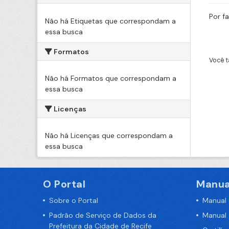
Por f
Não há Etiquetas que correspondam a
essa busca
Formatos
Você t
Não há Formatos que correspondam a
essa busca
Licenças
Não há Licenças que correspondam a
essa busca
O Portal
Manua
Sobre o Portal
Manual
Padrão de Serviço de Dados da
Manual
Prefeitura da Cidade de Recife