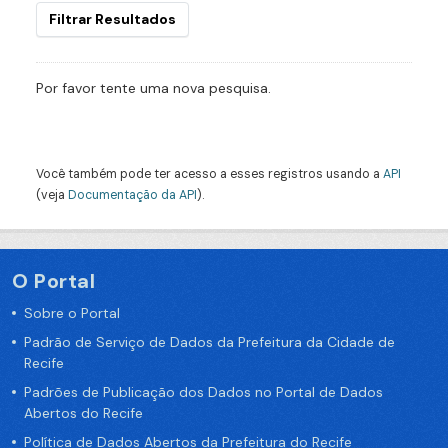
Filtrar Resultados
Por favor tente uma nova pesquisa.
Você também pode ter acesso a esses registros usando a
API
(veja
Documentação da API
).
O Portal
Sobre o Portal
Padrão de Serviço de Dados da Prefeitura da Cidade de
Recife
Padrões de Publicação dos Dados no Portal de Dados
Abertos do Recife
Política de Dados Abertos da Prefeitura do Recife