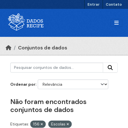
Ir para o conteúdo principal
Entrar
Contato
Conjuntos de dados
Ordenar por
Não foram encontrados
conjuntos de dados
Etiquetas:
156
Escolas