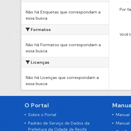
Por f
Não há Etiquetas que correspondam a
essa busca
Formatos
Você t
Não há Formatos que correspondam a
essa busca
Licenças
Não há Licenças que correspondam a
essa busca
O Portal
Manua
Sobre o Portal
Manual
Padrão de Serviço de Dados da
Manual
Prefeitura da Cidade de Recife