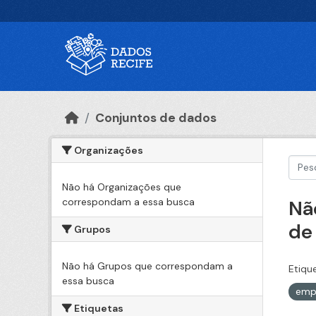
Ir para o conteúdo principal
Conjuntos de dados
Organizações
Não há Organizações que
correspondam a essa busca
Nã
de
Grupos
Não há Grupos que correspondam a
Etiqu
essa busca
emp
Etiquetas