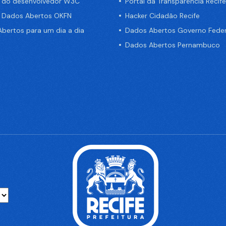
a do desenvolvedor W3C
Portal da Transparência Recife
e Dados Abertos OKFN
Hacker Cidadão Recife
bertos para um dia a dia
Dados Abertos Governo Feder
Dados Abertos Pernambuco