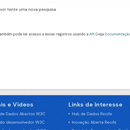
avor tente uma nova pesquisa.
ambém pode ter acesso a esses registros usando a
API
(veja
Documentação
is e Vídeos
Links de Interesse
 de Dados Abertos W3C
Hub de Dados Recife
 do desenvolvedor W3C
Inovação Aberta Recife