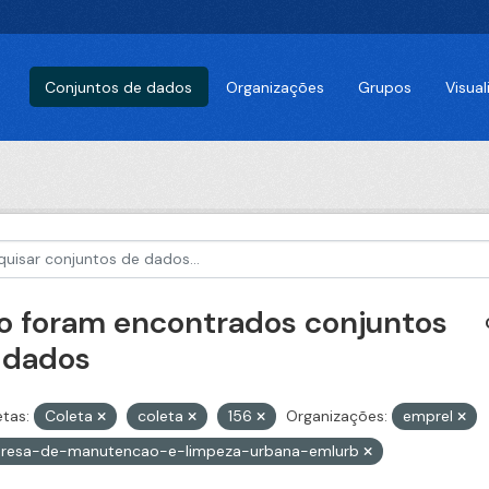
Conjuntos de dados
Organizações
Grupos
Visua
o foram encontrados conjuntos
 dados
etas:
Coleta
coleta
156
Organizações:
emprel
resa-de-manutencao-e-limpeza-urbana-emlurb