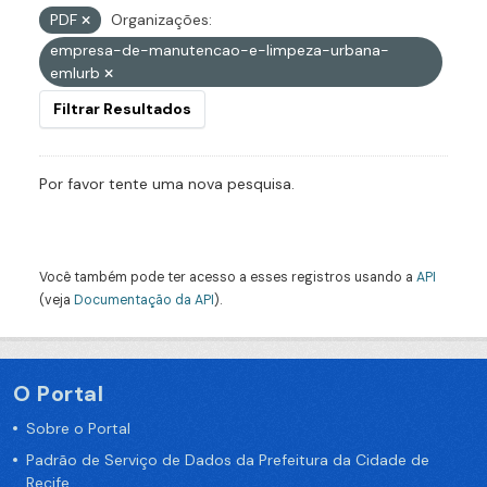
PDF
Organizações:
empresa-de-manutencao-e-limpeza-urbana-
emlurb
Filtrar Resultados
Por favor tente uma nova pesquisa.
Você também pode ter acesso a esses registros usando a
API
(veja
Documentação da API
).
O Portal
Sobre o Portal
Padrão de Serviço de Dados da Prefeitura da Cidade de
Recife