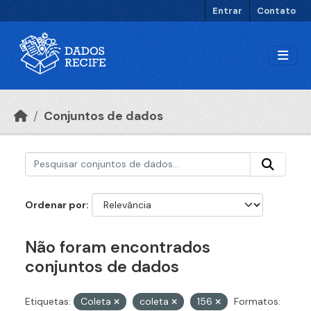
Ir para o conteúdo principal
Entrar
Contato
Conjuntos de dados
Ordenar por
Não foram encontrados
conjuntos de dados
Etiquetas:
Coleta
coleta
156
Formatos: